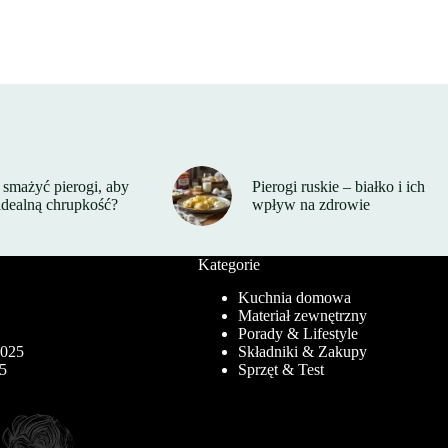
smażyć pierogi, aby
Pierogi ruskie – białko i ich
idealną chrupkość?
wpływ na zdrowie
Kategorie
Kuchnia domowa
Materiał zewnętrzny
5
Porady & Lifestyle
2025
Składniki & Zakupy
25
Sprzęt & Test