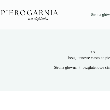
Przejdź
do
treści
Strona głó
TAG
bezglutenowe ciasto na pie
Strona główna
bezglutenowe cias