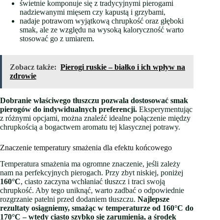
świetnie komponuje się z tradycyjnymi pierogami
nadziewanymi mięsem czy kapustą i grzybami,
nadaje potrawom wyjątkową chrupkość oraz głęboki
smak, ale ze względu na wysoką kaloryczność warto
stosować go z umiarem.
Zobacz także:
Pierogi ruskie – białko i ich wpływ na
zdrowie
Dobranie właściwego tłuszczu pozwala dostosować smak
pierogów do indywidualnych preferencji.
Eksperymentując
z różnymi opcjami, można znaleźć idealne połączenie między
chrupkością a bogactwem aromatu tej klasycznej potrawy.
Znaczenie temperatury smażenia dla efektu końcowego
Temperatura smażenia ma ogromne znaczenie, jeśli zależy
nam na perfekcyjnych pierogach. Przy zbyt niskiej, poniżej
160°C
, ciasto zaczyna wchłaniać tłuszcz i traci swoją
chrupkość. Aby tego uniknąć, warto zadbać o odpowiednie
rozgrzanie patelni przed dodaniem tłuszczu.
Najlepsze
rezultaty osiągniemy, smażąc w temperaturze od 160°C do
170°C – wtedy ciasto szybko się zarumienia, a środek