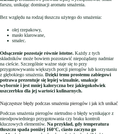
farszu, unikając dominacji aromatu smażenia.
Bez względu na rodzaj tłuszczu użytego do smażenia:
olej rzepakowy,
masło klarowane,
smalec.
Odsączenie pozostaje równie istotne.
Każdy z tych
składników może bowiem pozostawić niepożądany nadmiar
na cieście. Szczególnie ważne staje się to przy
przygotowywaniu większych porcji pierogów lub korzystaniu
z głębokiego smażenia.
Dzięki temu prostemu zabiegowi
potrawa prezentuje się lepiej wizualnie, smakuje
wybornie i jest mniej kaloryczna bez jakiegokolwiek
uszczerbku dla jej wartości kulinarnych.
Najczęstsze błędy podczas smażenia pierogów i jak ich unikać
Podczas smażenia pierogów nietrudno o błędy wynikające z
nieodpowiedniego przygotowania czy braku kontroli
kluczowych elementów.
Na przykład, gdy temperatura
tłuszczu spada poniżej 160°C, ciasto zaczyna go