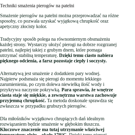
Techniki smażenia pierogów na patelni
Smażenie pierogów na patelni można przeprowadzać na różne
sposoby, co pozwala uzyskać wyjątkową chrupkość oraz
apetyczny złocisty kolor.
Tradycyjny sposób polega na równomiernym obsmażeniu
każdej strony. Wystarczy ułożyć pierogi na dobrze rozgrzanej
patelni, najlepiej takiej z grubym dnem, które pomaga
utrzymać stabilną temperaturę.
Dzięki temu ciasto nabiera
pięknego odcienia, a farsz pozostaje ciepły i soczysty.
Alternatywą jest smażenie z dodatkiem pary wodnej.
Najpierw podsmaża się pierogi do momentu lekkiego
zarumienienia, po czym dolewa niewielką ilość wody i
przykrywa naczynie pokrywką.
Para sprawia, że wnętrze
ciasta staje się miękkie, a zewnętrzna warstwa zachowuje
przyjemną chrupkość.
Ta metoda doskonale sprawdza się
zwłaszcza w przypadku grubszych pierogów.
Dla miłośników wyjątkowo chrupiących dań idealnym
rozwiązaniem będzie smażenie w głębokim tłuszczu.
Kluczowe znaczenie ma tutaj utrzymanie właściwej
temperatury oleju – około 170°C.
Dzięki temu pierogi