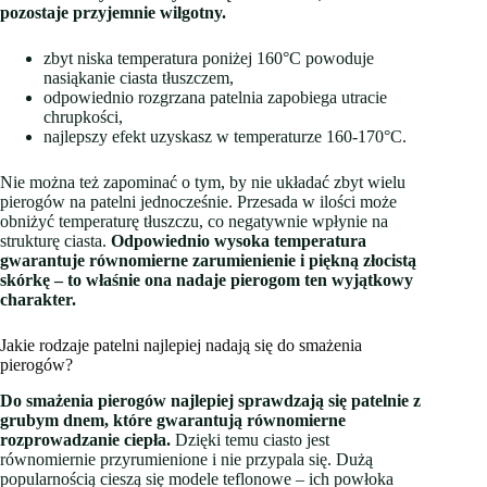
pozostaje przyjemnie wilgotny.
zbyt niska temperatura poniżej 160°C powoduje
nasiąkanie ciasta tłuszczem,
odpowiednio rozgrzana patelnia zapobiega utracie
chrupkości,
najlepszy efekt uzyskasz w temperaturze 160-170°C.
Nie można też zapominać o tym, by nie układać zbyt wielu
pierogów na patelni jednocześnie. Przesada w ilości może
obniżyć temperaturę tłuszczu, co negatywnie wpłynie na
strukturę ciasta.
Odpowiednio wysoka temperatura
gwarantuje równomierne zarumienienie i piękną złocistą
skórkę – to właśnie ona nadaje pierogom ten wyjątkowy
charakter.
Jakie rodzaje patelni najlepiej nadają się do smażenia
pierogów?
Do smażenia pierogów najlepiej sprawdzają się patelnie z
grubym dnem, które gwarantują równomierne
rozprowadzanie ciepła.
Dzięki temu ciasto jest
równomiernie przyrumienione i nie przypala się. Dużą
popularnością cieszą się modele teflonowe – ich powłoka