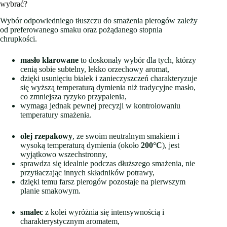
wybrać?
Wybór odpowiedniego tłuszczu do smażenia pierogów zależy
od preferowanego smaku oraz pożądanego stopnia
chrupkości.
masło klarowane
to doskonały wybór dla tych, którzy
cenią sobie subtelny, lekko orzechowy aromat,
dzięki usunięciu białek i zanieczyszczeń charakteryzuje
się wyższą temperaturą dymienia niż tradycyjne masło,
co zmniejsza ryzyko przypalenia,
wymaga jednak pewnej precyzji w kontrolowaniu
temperatury smażenia.
olej rzepakowy
, ze swoim neutralnym smakiem i
wysoką temperaturą dymienia (około
200°C
), jest
wyjątkowo wszechstronny,
sprawdza się idealnie podczas dłuższego smażenia, nie
przytłaczając innych składników potrawy,
dzięki temu farsz pierogów pozostaje na pierwszym
planie smakowym.
smalec
z kolei wyróżnia się intensywnością i
charakterystycznym aromatem,