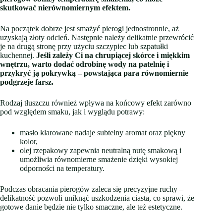
skutkować nierównomiernym efektem.
Na początek dobrze jest smażyć pierogi jednostronnie, aż
uzyskają złoty odcień. Następnie należy delikatnie przewrócić
je na drugą stronę przy użyciu szczypiec lub szpatułki
kuchennej.
Jeśli zależy Ci na chrupiącej skórce i miękkim
wnętrzu, warto dodać odrobinę wody na patelnię i
przykryć ją pokrywką – powstająca para równomiernie
podgrzeje farsz.
Rodzaj tłuszczu również wpływa na końcowy efekt zarówno
pod względem smaku, jak i wyglądu potrawy:
masło klarowane nadaje subtelny aromat oraz piękny
kolor,
olej rzepakowy zapewnia neutralną nutę smakową i
umożliwia równomierne smażenie dzięki wysokiej
odporności na temperatury.
Podczas obracania pierogów zaleca się precyzyjne ruchy –
delikatność pozwoli uniknąć uszkodzenia ciasta, co sprawi, że
gotowe danie będzie nie tylko smaczne, ale też estetyczne.