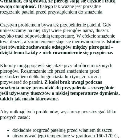
wchłaniać, co sprawia, że pierogi stają się ciężkie i tracą
swoją chrupkość.
Dlatego tak ważne jest porządne
rozgrzanie patelni przed przystąpieniem do smażenia.
Częstym problemem bywa też przepełnienie patelni. Gdy
umieszczamy na niej zbyt wiele pierogów naraz, tłuszcz
szybko traci odpowiednią temperaturę. W efekcie smażenie
trwa dłużej, a zarumienienie staje się nierównomierne.
Istotne
jest również zachowanie odstępów między pierogami –
dzięki temu każdy z nich równomiernie się przypiecze.
Kłopoty mogą pojawić się także przy obróbce mrożonych
pierogów. Rozmrażanie ich przed smażeniem grozi
uszkodzeniem delikatnego ciasta lub tym, że zaczną
przywierać do patelni.
Z kolei brak uwagi podczas
smażenia może prowadzić do przypalenia – szczególnie
jeśli używamy tłuszczów o niskiej temperaturze dymienia,
takich jak masło klarowane.
Aby uniknąć tych problemów, wystarczy przestrzegać kilku
prostych zasad:
dokładnie rozgrzać patelnię przed wlaniem tłuszczu,
utrzymywać jego temperaturę w granicach 160-170°C,