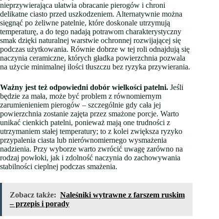
nieprzywierająca ułatwia obracanie pierogów i chroni
delikatne ciasto przed uszkodzeniem. Alternatywnie można
sięgnąć po żeliwne patelnie, które doskonale utrzymują
temperaturę, a do tego nadają potrawom charakterystyczny
smak dzięki naturalnej warstwie ochronnej rozwijającej się
podczas użytkowania. Równie dobrze w tej roli odnajdują się
naczynia ceramiczne, których gładka powierzchnia pozwala
na użycie minimalnej ilości tłuszczu bez ryzyka przywierania.
Ważny jest też odpowiedni dobór wielkości patelni.
Jeśli
będzie za mała, może być problem z równomiernym
zarumienieniem pierogów – szczególnie gdy cała jej
powierzchnia zostanie zajęta przez smażone porcje. Warto
unikać cienkich patelni, ponieważ mają one trudności z
utrzymaniem stałej temperatury; to z kolei zwiększa ryzyko
przypalenia ciasta lub nierównomiernego wysmażenia
nadzienia. Przy wyborze warto zwrócić uwagę zarówno na
rodzaj powłoki, jak i zdolność naczynia do zachowywania
stabilności cieplnej podczas smażenia.
Zobacz także:
Naleśniki wytrawne z farszem ruskim
– przepis i porady