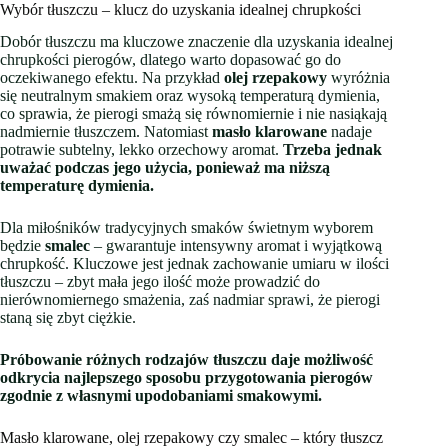
Wybór tłuszczu – klucz do uzyskania idealnej chrupkości
Dobór tłuszczu ma kluczowe znaczenie dla uzyskania idealnej
chrupkości pierogów, dlatego warto dopasować go do
oczekiwanego efektu. Na przykład
olej rzepakowy
wyróżnia
się neutralnym smakiem oraz wysoką temperaturą dymienia,
co sprawia, że pierogi smażą się równomiernie i nie nasiąkają
nadmiernie tłuszczem. Natomiast
masło klarowane
nadaje
potrawie subtelny, lekko orzechowy aromat.
Trzeba jednak
uważać podczas jego użycia, ponieważ ma niższą
temperaturę dymienia.
Dla miłośników tradycyjnych smaków świetnym wyborem
będzie
smalec
– gwarantuje intensywny aromat i wyjątkową
chrupkość. Kluczowe jest jednak zachowanie umiaru w ilości
tłuszczu – zbyt mała jego ilość może prowadzić do
nierównomiernego smażenia, zaś nadmiar sprawi, że pierogi
staną się zbyt ciężkie.
Próbowanie różnych rodzajów tłuszczu daje możliwość
odkrycia najlepszego sposobu przygotowania pierogów
zgodnie z własnymi upodobaniami smakowymi.
Masło klarowane, olej rzepakowy czy smalec – który tłuszcz