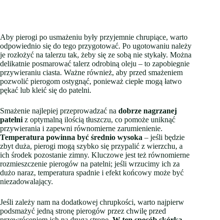
Aby pierogi po usmażeniu były przyjemnie chrupiące, warto
odpowiednio się do tego przygotować. Po ugotowaniu należy
je rozłożyć na talerzu tak, żeby się ze sobą nie stykały. Można
delikatnie posmarować talerz odrobiną oleju – to zapobiegnie
przywieraniu ciasta. Ważne również, aby przed smażeniem
pozwolić pierogom ostygnąć, ponieważ ciepłe mogą łatwo
pękać lub kleić się do patelni.
Smażenie najlepiej przeprowadzać na
dobrze nagrzanej
patelni
z optymalną ilością tłuszczu, co pomoże uniknąć
przywierania i zapewni równomierne zarumienienie.
Temperatura powinna być średnio wysoka
– jeśli będzie
zbyt duża, pierogi mogą szybko się przypalić z wierzchu, a
ich środek pozostanie zimny. Kluczowe jest też równomierne
rozmieszczenie pierogów na patelni; jeśli wrzucimy ich za
dużo naraz, temperatura spadnie i efekt końcowy może być
niezadowalający.
Jeśli zależy nam na dodatkowej chrupkości, warto najpierw
podsmażyć jedną stronę pierogów przez chwilę przed
przewróceniem ich na drugą stronę.
W ten sposób skórka