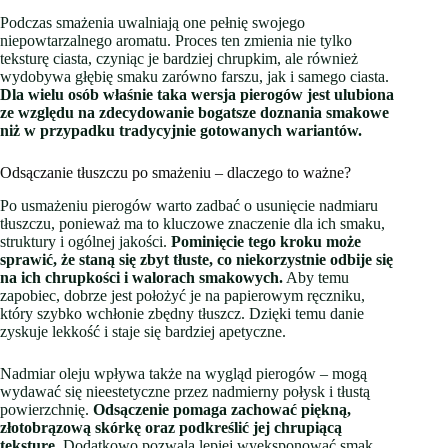
Podczas smażenia uwalniają one pełnię swojego
niepowtarzalnego aromatu. Proces ten zmienia nie tylko
teksturę ciasta, czyniąc je bardziej chrupkim, ale również
wydobywa głębię smaku zarówno farszu, jak i samego ciasta.
Dla wielu osób właśnie taka wersja pierogów jest ulubiona
ze względu na zdecydowanie bogatsze doznania smakowe
niż w przypadku tradycyjnie gotowanych wariantów.
Odsączanie tłuszczu po smażeniu – dlaczego to ważne?
Po usmażeniu pierogów warto zadbać o usunięcie nadmiaru
tłuszczu, ponieważ ma to kluczowe znaczenie dla ich smaku,
struktury i ogólnej jakości.
Pominięcie tego kroku może
sprawić, że staną się zbyt tłuste, co niekorzystnie odbije się
na ich chrupkości i walorach smakowych.
Aby temu
zapobiec, dobrze jest położyć je na papierowym ręczniku,
który szybko wchłonie zbędny tłuszcz. Dzięki temu danie
zyskuje lekkość i staje się bardziej apetyczne.
Nadmiar oleju wpływa także na wygląd pierogów – mogą
wydawać się nieestetyczne przez nadmierny połysk i tłustą
powierzchnię.
Odsączenie pomaga zachować piękną,
złotobrązową skórkę oraz podkreślić jej chrupiącą
teksturę.
Dodatkowo pozwala lepiej wyeksponować smak