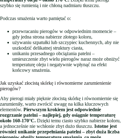
szybko się rumienią i nie chłoną nadmiaru tłuszczu.
Podczas smażenia warto pamiętać o:
przewracaniu pierogów w odpowiednim momencie –
gdy jedna strona nabierze złotego koloru,
używaniu szpatułki lub szczypiec kuchennych, aby nie
uszkodzić delikatnej struktury ciasta,
unikaniu przesadnego obciążania patelni –
umieszczenie zbyt wielu pierogów naraz może obniżyć
temperaturę oleju i negatywnie wpłynąć na efekt
końcowy smażenia.
Jak uzyskać złocistą skórkę i równomierne zarumienienie
pierogów?
Aby pierogi miały pięknie złocistą skórkę i równomiernie się
zarumieniły, warto zwrócić uwagę na kilka kluczowych
elementów.
Pierwszym krokiem jest odpowiednie
rozgrzanie patelni – najlepiej, gdy osiągnie temperaturę
około 160-170°C.
Dzięki temu ciasto szybko nabierze koloru,
a jednocześnie nie wchłonie zbyt dużo tłuszczu.
Istotne jest
również unikanie przepełniania patelni – zbyt duża liczba
pierogów obniży temperaturę smażenia, co może