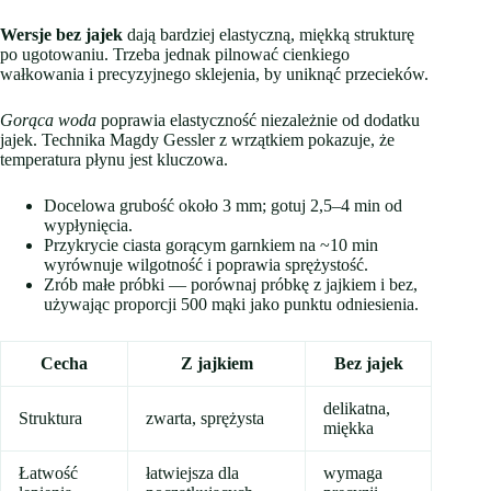
Wersje bez jajek
dają bardziej elastyczną, miękką strukturę
po ugotowaniu. Trzeba jednak pilnować cienkiego
wałkowania i precyzyjnego sklejenia, by uniknąć przecieków.
Gorąca woda
poprawia elastyczność niezależnie od dodatku
jajek. Technika Magdy Gessler z wrzątkiem pokazuje, że
temperatura płynu jest kluczowa.
Docelowa grubość około 3 mm; gotuj 2,5–4 min od
wypłynięcia.
Przykrycie ciasta gorącym garnkiem na ~10 min
wyrównuje wilgotność i poprawia sprężystość.
Zrób małe próbki — porównaj próbkę z jajkiem i bez,
używając proporcji 500 mąki jako punktu odniesienia.
Cecha
Z jajkiem
Bez jajek
delikatna,
Struktura
zwarta, sprężysta
miękka
Łatwość
łatwiejsza dla
wymaga