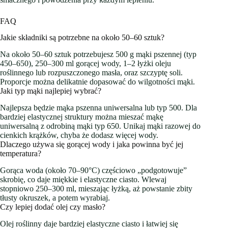
FAQ
Jakie składniki są potrzebne na około 50–60 sztuk?
Na około 50–60 sztuk potrzebujesz 500 g mąki pszennej (typ
450–650), 250–300 ml gorącej wody, 1–2 łyżki oleju
roślinnego lub rozpuszczonego masła, oraz szczyptę soli.
Proporcje można delikatnie dopasować do wilgotności mąki.
Jaki typ mąki najlepiej wybrać?
Najlepsza będzie mąka pszenna uniwersalna lub typ 500. Dla
bardziej elastycznej struktury można mieszać mąkę
uniwersalną z odrobiną mąki typ 650. Unikaj mąki razowej do
cienkich krążków, chyba że dodasz więcej wody.
Dlaczego używa się gorącej wody i jaka powinna być jej
temperatura?
Gorąca woda (około 70–90°C) częściowo „podgotowuje”
skrobię, co daje miękkie i elastyczne ciasto. Wlewaj
stopniowo 250–300 ml, mieszając łyżką, aż powstanie zbity
tłusty okruszek, a potem wyrabiaj.
Czy lepiej dodać olej czy masło?
Olej roślinny daje bardziej elastyczne ciasto i łatwiej się