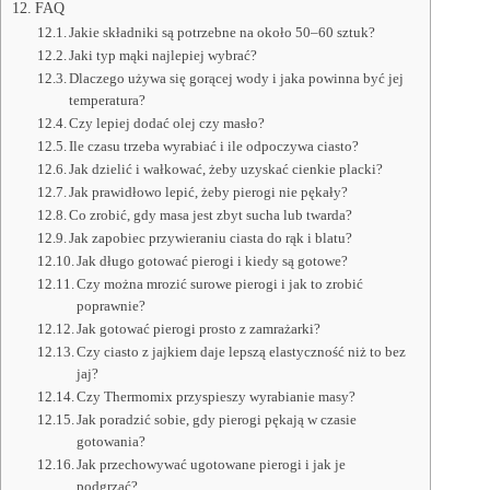
FAQ
Jakie składniki są potrzebne na około 50–60 sztuk?
Jaki typ mąki najlepiej wybrać?
Dlaczego używa się gorącej wody i jaka powinna być jej
temperatura?
Czy lepiej dodać olej czy masło?
Ile czasu trzeba wyrabiać i ile odpoczywa ciasto?
Jak dzielić i wałkować, żeby uzyskać cienkie placki?
Jak prawidłowo lepić, żeby pierogi nie pękały?
Co zrobić, gdy masa jest zbyt sucha lub twarda?
Jak zapobiec przywieraniu ciasta do rąk i blatu?
Jak długo gotować pierogi i kiedy są gotowe?
Czy można mrozić surowe pierogi i jak to zrobić
poprawnie?
Jak gotować pierogi prosto z zamrażarki?
Czy ciasto z jajkiem daje lepszą elastyczność niż to bez
jaj?
Czy Thermomix przyspieszy wyrabianie masy?
Jak poradzić sobie, gdy pierogi pękają w czasie
gotowania?
Jak przechowywać ugotowane pierogi i jak je
podgrzać?