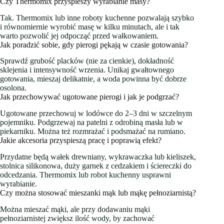
Czy Thermomix przyspieszy wyrabianie masy?
Tak. Thermomix lub inne roboty kuchenne pozwalają szybko
i równomiernie wyrobić masę w kilku minutach, ale i tak
warto pozwolić jej odpocząć przed wałkowaniem.
Jak poradzić sobie, gdy pierogi pękają w czasie gotowania?
Sprawdź grubość placków (nie za cienkie), dokładność
sklejenia i intensywność wrzenia. Unikaj gwałtownego
gotowania, mieszaj delikatnie, a woda powinna być dobrze
osolona.
Jak przechowywać ugotowane pierogi i jak je podgrzać?
Ugotowane przechowuj w lodówce do 2–3 dni w szczelnym
pojemniku. Podgrzewaj na patelni z odrobiną masła lub w
piekarniku. Można też rozmrażać i podsmażać na rumiano.
Jakie akcesoria przyspieszą pracę i poprawią efekt?
Przydatne będą wałek drewniany, wykrawaczka lub kieliszek,
stolnica silikonowa, duży garnek z cedzakiem i ściereczki do
odcedzania. Thermomix lub robot kuchenny usprawni
wyrabianie.
Czy można stosować mieszanki mąk lub mąkę pełnoziarnistą?
Można mieszać mąki, ale przy dodawaniu mąki
pełnoziarnistej zwiększ ilość wody, by zachować