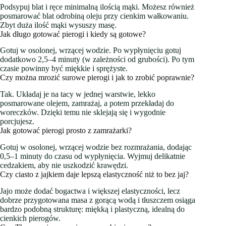
Podsypuj blat i ręce minimalną ilością mąki. Możesz również
posmarować blat odrobiną oleju przy cienkim wałkowaniu.
Zbyt duża ilość mąki wysuszy masę.
Jak długo gotować pierogi i kiedy są gotowe?
Gotuj w osolonej, wrzącej wodzie. Po wypłynięciu gotuj
dodatkowo 2,5–4 minuty (w zależności od grubości). Po tym
czasie powinny być miękkie i sprężyste.
Czy można mrozić surowe pierogi i jak to zrobić poprawnie?
Tak. Układaj je na tacy w jednej warstwie, lekko
posmarowane olejem, zamrażaj, a potem przekładaj do
woreczków. Dzięki temu nie sklejają się i wygodnie
porcjujesz.
Jak gotować pierogi prosto z zamrażarki?
Gotuj w osolonej, wrzącej wodzie bez rozmrażania, dodając
0,5–1 minuty do czasu od wypłynięcia. Wyjmuj delikatnie
cedzakiem, aby nie uszkodzić krawędzi.
Czy ciasto z jajkiem daje lepszą elastyczność niż to bez jaj?
Jajo może dodać bogactwa i większej elastyczności, lecz
dobrze przygotowana masa z gorącą wodą i tłuszczem osiąga
bardzo podobną strukturę: miękką i plastyczną, idealną do
cienkich pierogów.