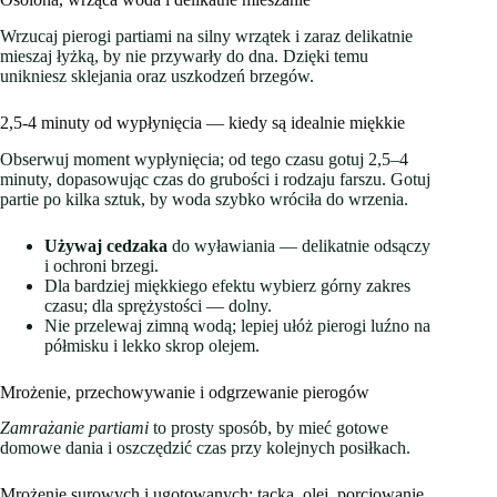
Wrzucaj pierogi partiami na silny wrzątek i zaraz delikatnie
mieszaj łyżką, by nie przywarły do dna. Dzięki temu
unikniesz sklejania oraz uszkodzeń brzegów.
2,5-4 minuty od wypłynięcia — kiedy są idealnie miękkie
Obserwuj moment wypłynięcia; od tego czasu gotuj 2,5–4
minuty, dopasowując czas do grubości i rodzaju farszu. Gotuj
partie po kilka sztuk, by woda szybko wróciła do wrzenia.
Używaj cedzaka
do wyławiania — delikatnie odsączy
i ochroni brzegi.
Dla bardziej miękkiego efektu wybierz górny zakres
czasu; dla sprężystości — dolny.
Nie przelewaj zimną wodą; lepiej ułóż pierogi luźno na
półmisku i lekko skrop olejem.
Mrożenie, przechowywanie i odgrzewanie pierogów
Zamrażanie partiami
to prosty sposób, by mieć gotowe
domowe dania i oszczędzić czas przy kolejnych posiłkach.
Mrożenie surowych i ugotowanych: tacka, olej, porcjowanie