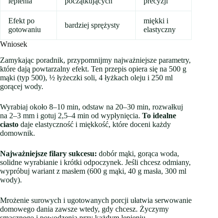
lepienia
początkujących
precyzji
Efekt po
miękki i
bardziej sprężysty
gotowaniu
elastyczny
Wniosek
Zamykając poradnik, przypomnijmy najważniejsze parametry,
które dają powtarzalny efekt. Ten przepis opiera się na 500 g
mąki (typ 500), ½ łyżeczki soli, 4 łyżkach oleju i 250 ml
gorącej wody.
Wyrabiaj około 8–10 min, odstaw na 20–30 min, rozwałkuj
na 2–3 mm i gotuj 2,5–4 min od wypłynięcia.
To idealne
ciasto
daje elastyczność i miękkość, które doceni każdy
domownik.
Najważniejsze filary sukcesu:
dobór mąki, gorąca woda,
solidne wyrabianie i krótki odpoczynek. Jeśli chcesz odmiany,
wypróbuj wariant z masłem (600 g mąki, 40 g masła, 300 ml
wody).
Mrożenie surowych i ugotowanych porcji ułatwia serwowanie
domowego dania zawsze wtedy, gdy chcesz. Życzymy
smacznego i powodzenia przy każdym lepieniu.