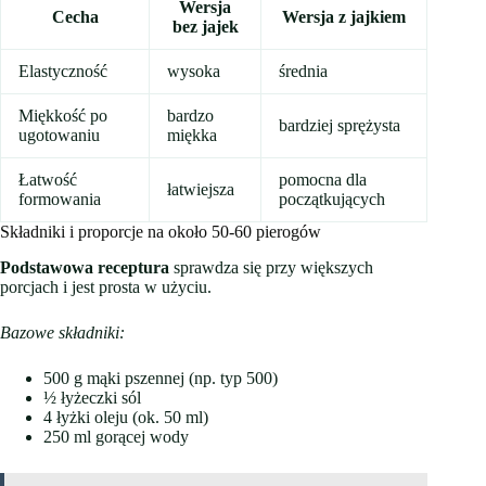
Wersja
Cecha
Wersja z jajkiem
bez jajek
Elastyczność
wysoka
średnia
Miękkość po
bardzo
bardziej sprężysta
ugotowaniu
miękka
Łatwość
pomocna dla
łatwiejsza
formowania
początkujących
Składniki i proporcje na około 50-60 pierogów
Podstawowa receptura
sprawdza się przy większych
porcjach i jest prosta w użyciu.
Bazowe składniki:
500 g mąki pszennej (np. typ 500)
½ łyżeczki sól
4 łyżki oleju (ok. 50 ml)
250 ml gorącej wody