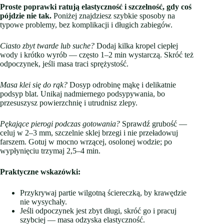
Proste poprawki ratują elastyczność i szczelność, gdy coś
pójdzie nie tak.
Poniżej znajdziesz szybkie sposoby na
typowe problemy, bez komplikacji i długich zabiegów.
Ciasto zbyt twarde lub suche?
Dodaj kilka kropel ciepłej
wody i krótko wyrób — często 1–2 min wystarczą. Skróć też
odpoczynek, jeśli masa traci sprężystość.
Masa klei się do rąk?
Dosyp odrobinę mąkę i delikatnie
podsyp blat. Unikaj nadmiernego podsypywania, bo
przesuszysz powierzchnię i utrudnisz zlepy.
Pękające pierogi podczas gotowania?
Sprawdź grubość —
celuj w 2–3 mm, szczelnie sklej brzegi i nie przeładowuj
farszem. Gotuj w mocno wrzącej, osolonej wodzie; po
wypłynięciu trzymaj 2,5–4 min.
Praktyczne wskazówki:
Przykrywaj partie wilgotną ściereczką, by krawędzie
nie wysychały.
Jeśli odpoczynek jest zbyt długi, skróć go i pracuj
szybciej — masa odzyska elastyczność.