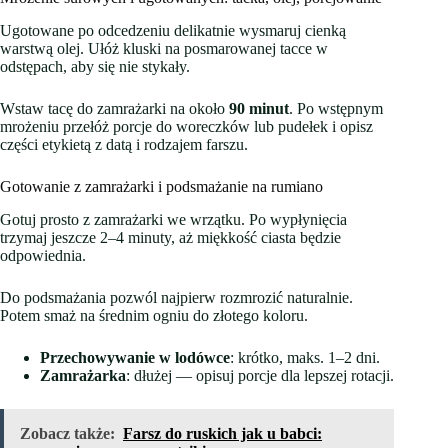
Ugotowane po odcedzeniu delikatnie wysmaruj cienką
warstwą olej. Ułóż kluski na posmarowanej tacce w
odstępach, aby się nie stykały.
Wstaw tacę do zamrażarki na około
90 minut
. Po wstępnym
mrożeniu przełóż porcje do woreczków lub pudełek i opisz
części etykietą z datą i rodzajem farszu.
Gotowanie z zamrażarki i podsmażanie na rumiano
Gotuj prosto z zamrażarki we wrzątku. Po wypłynięcia
trzymaj jeszcze 2–4 minuty, aż miękkość ciasta będzie
odpowiednia.
Do podsmażania pozwól najpierw rozmrozić naturalnie.
Potem smaż na średnim ogniu do złotego koloru.
Przechowywanie w lodówce
: krótko, maks. 1–2 dni.
Zamrażarka
: dłużej — opisuj porcje dla lepszej rotacji.
Zobacz także:
Farsz do ruskich jak u babci: