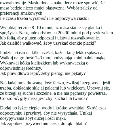
rozwałkowuje. Masło doda smaku, lecz może sprawić, że
masa będzie nieco mniej plastyczna. Wybór zależy od
preferencji smakowych.
Ile czasu trzeba wyrabiać i ile odpoczywa ciasto?
Wyrabiaj ręcznie 8–10 minut, aż masa stanie się gładka i
sprężysta. Następnie odstaw na 20–30 minut pod przykryciem
lub folią, aby gluten odpoczął i ułatwił rozwałkowanie.
Jak dzielić i wałkować, żeby uzyskać cienkie placki?
Podziel ciasto na kilka części, każdą kulę lekko spłaszcz.
Wałkuj na grubość 2–3 mm, podsypując minimalnie mąką.
Wykrawaj kółka kieliszkiem lub wykrawaczką o
odpowiedniej średnicy.
Jak prawidłowo lepić, żeby pierogi nie pękały?
Nakładaj umiarkowaną ilość farszu, zwilżaj brzeg wodą jeśli
trzeba, dokładnie sklejaj palcami lub widelcem. Upewnij się,
że brzegi są suche i szczelne, a nie ma pęcherzy powietrza.
Co zrobić, gdy masa jest zbyt sucha lub twarda?
Dodaj po łyżce ciepłej wody i krótko wyrabiaj. Skróć czas
odpoczynku i przykryj, aby nie wysychała. Unikaj
dosypywania zbyt dużej ilości mąki.
Jak zapobiec przywieraniu ciasta do rąk i blatu?