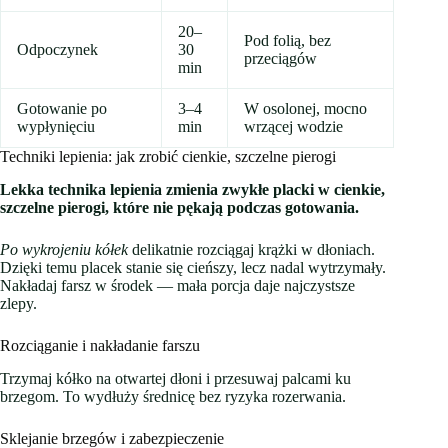
20–
Pod folią, bez
Odpoczynek
30
przeciągów
min
Gotowanie po
3–4
W osolonej, mocno
wypłynięciu
min
wrzącej wodzie
Techniki lepienia: jak zrobić cienkie, szczelne pierogi
Lekka technika lepienia zmienia zwykłe placki w cienkie,
szczelne pierogi, które nie pękają podczas gotowania.
Po wykrojeniu kółek
delikatnie rozciągaj krążki w dłoniach.
Dzięki temu placek stanie się cieńszy, lecz nadal wytrzymały.
Nakładaj farsz w środek — mała porcja daje najczystsze
zlepy.
Rozciąganie i nakładanie farszu
Trzymaj kółko na otwartej dłoni i przesuwaj palcami ku
brzegom. To wydłuży średnicę bez ryzyka rozerwania.
Sklejanie brzegów i zabezpieczenie