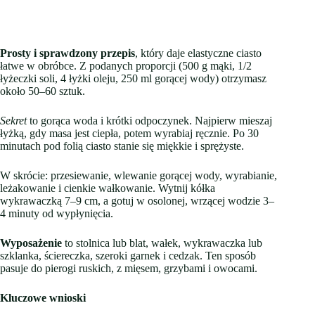
Prosty i sprawdzony przepis
, który daje elastyczne ciasto
łatwe w obróbce. Z podanych proporcji (500 g mąki, 1/2
łyżeczki soli, 4 łyżki oleju, 250 ml gorącej wody) otrzymasz
około 50–60 sztuk.
Sekret
to gorąca woda i krótki odpoczynek. Najpierw mieszaj
łyżką, gdy masa jest ciepła, potem wyrabiaj ręcznie. Po 30
minutach pod folią ciasto stanie się miękkie i sprężyste.
W skrócie: przesiewanie, wlewanie gorącej wody, wyrabianie,
leżakowanie i cienkie wałkowanie. Wytnij kółka
wykrawaczką 7–9 cm, a gotuj w osolonej, wrzącej wodzie 3–
4 minuty od wypłynięcia.
Wyposażenie
to stolnica lub blat, wałek, wykrawaczka lub
szklanka, ściereczka, szeroki garnek i cedzak. Ten sposób
pasuje do pierogi ruskich, z mięsem, grzybami i owocami.
Kluczowe wnioski