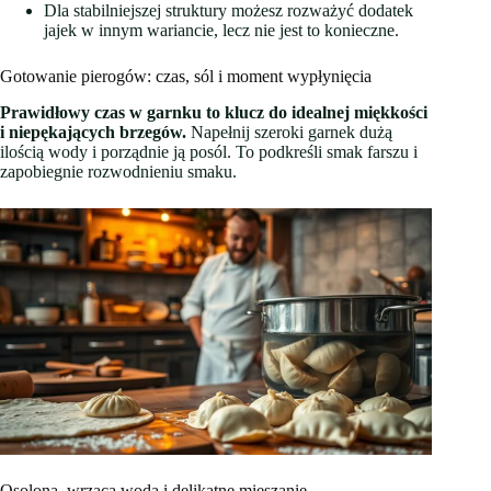
Dla stabilniejszej struktury możesz rozważyć dodatek
jajek w innym wariancie, lecz nie jest to konieczne.
Gotowanie pierogów: czas, sól i moment wypłynięcia
Prawidłowy czas w garnku to klucz do idealnej miękkości
i niepękających brzegów.
Napełnij szeroki garnek dużą
ilością wody i porządnie ją posól. To podkreśli smak farszu i
zapobiegnie rozwodnieniu smaku.
Osolona, wrząca woda i delikatne mieszanie