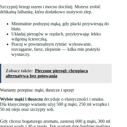
Szczypnij brzegi razem i mocno dociśnij. Możesz zrobić
delikatną falbankę, która dodatkowo usztywni zlep.
Minimalnie podsypuj mąką, gdy placki przywierają do
blatu.
Układaj pierogów w rzędach, przykrywając lekko
wilgotną ściereczką.
Pracuj w powtarzalnym rytmie: wykrawanie,
rozciąganie, farsz, zlepienie — kilka min praktyki
wystarczy.
Zobacz także:
Pieczone pierogi: chrupiąca
alternatywa bez gotowania
Warianty przepisu: mąki, tłuszcze i sprzęt
Wybór mąki i tłuszczu
decyduje o elastyczności i smaku.
Dla klasycznego wariantu użyj 500 g mąki, 250 ml wrzątku i
50 ml oleju oraz szczypty soli.
Gdy chcesz bogatszego aromatu, zastosuj 600 g mąki, 300 ml
gorącej wody i 40 g masła. Ten wariant daje bardziej maślaną