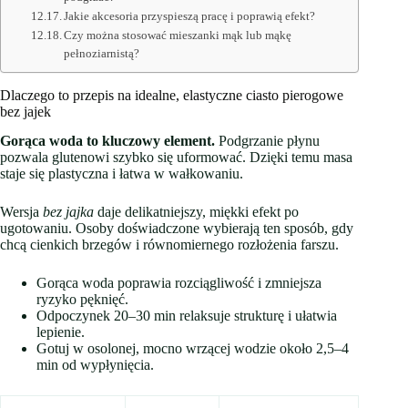
Jakie akcesoria przyspieszą pracę i poprawią efekt?
Czy można stosować mieszanki mąk lub mąkę
pełnoziarnistą?
Dlaczego to przepis na idealne, elastyczne ciasto pierogowe
bez jajek
Gorąca woda to kluczowy element.
Podgrzanie płynu
pozwala glutenowi szybko się uformować. Dzięki temu masa
staje się plastyczna i łatwa w wałkowaniu.
Wersja
bez jajka
daje delikatniejszy, miękki efekt po
ugotowaniu. Osoby doświadczo­ne wybierają ten sposób, gdy
chcą cienkich brzegów i równomiernego rozłożenia farszu.
Gorąca woda poprawia rozciągliwość i zmniejsza
ryzyko pęknięć.
Odpoczynek 20–30 min relaksuje strukturę i ułatwia
lepienie.
Gotuj w osolonej, mocno wrzącej wodzie około 2,5–4
min od wypłynięcia.