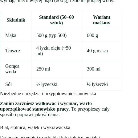
wymaga nieco więcej mąki (600 g) i 300 ml gorącej wody.
Standard (50–60
Wariant
Składnik
sztuk)
maślany
Mąka
500 g (typ 500)
600 g
4 łyżki oleju (~50
Tłuszcz
40 g masła
ml)
Gorąca
250 ml
300 ml
woda
Sól
½ łyżeczki
½ łyżeczki
Niezbędne narzędzia i przygotowanie stanowiska
Zanim zaczniesz wałkować i wycinać, warto
uporządkować stanowisko pracy
. To przyspieszy cały
sposób i poprawi jakość dania.
Blat, stolnica, wałek i wykrawaczka
Do pracy przygotuj czysty blat lub stolnicę, wałek i