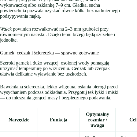
wykrawaczkę albo szklankę 7–9 cm. Gładka, sucha
powierzchnia pozwala uzyskać równe kółka bez nadmiernego
podsypywania mąką.
Wałek
powinien rozwałkować na 2–3 mm grubości przy
równomiernym nacisku. Dzięki temu brzegi będą szczelne i
jednolite.
Garnek, cedzak i ściereczka — sprawne gotowanie
Szeroki garnek i dużo wrzącej, osolonej wody pomagają
utrzymać temperaturę po wrzuceniu. Cedzak lub czerpak
ułatwia delikatne wyławianie bez uszkodzeń.
Bawełniana ściereczka, lekko wilgotna, osłania pierogi przed
wysychaniem podczas odkładania. Przygotuj też łyżki i miski
— do mieszania gorącej masy i bezpiecznego podawania.
Optymalny
Narzędzie
Funkcja
rozmiar /
Cel
uwaga