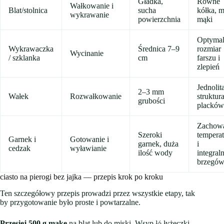
Gładka,
Równe
Wałkowanie i
Blat/stolnica
sucha
kółka, m
wykrawanie
powierzchnia
mąki
Optyma
Wykrawaczka
Średnica 7–9
rozmiar
Wycinanie
/ szklanka
cm
farszu i
zlepień
Jednolit
2–3 mm
Wałek
Rozwałkowanie
struktur
grubości
placków
Zachow
Szeroki
tempera
Garnek i
Gotowanie i
garnek, duża
i
cedzak
wyławianie
ilość wody
integral
brzegó
ciasto na pierogi bez jajka — przepis krok po kroku
Ten szczegółowy przepis prowadzi przez wszystkie etapy, tak
by przygotowanie było proste i powtarzalne.
Przesiej 500 g mąkę
na blat lub do miski. Wsyp ½ łyżeczki