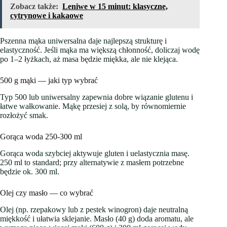
Zobacz także:
Leniwe w 15 minut: klasyczne,
cytrynowe i kakaowe
Pszenna mąka uniwersalna daje najlepszą strukturę i
elastyczność. Jeśli mąka ma większą chłonność, doliczaj wodę
po 1–2 łyżkach, aż masa będzie miękka, ale nie klejąca.
500 g mąki — jaki typ wybrać
Typ 500 lub uniwersalny zapewnia dobre wiązanie glutenu i
łatwe wałkowanie. Mąkę przesiej z solą, by równomiernie
rozłożyć smak.
Gorąca woda 250-300 ml
Gorąca woda szybciej aktywuje gluten i uelastycznia masę.
250 ml to standard; przy alternatywie z masłem potrzebne
będzie ok. 300 ml.
Olej czy masło — co wybrać
Olej (np. rzepakowy lub z pestek winogron) daje neutralną
miękkość i ułatwia sklejanie. Masło (40 g) doda aromatu, ale