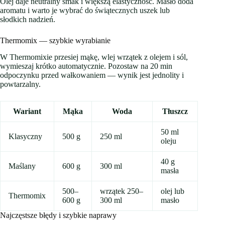
Olej daje neutralny smak i większą elastyczność. Masło doda
aromatu i warto je wybrać do świątecznych uszek lub
słodkich nadzień.
Thermomix — szybkie wyrabianie
W Thermomixie przesiej mąkę, wlej wrzątek z olejem i sól,
wymieszaj krótko automatycznie. Pozostaw na 20 min
odpoczynku przed wałkowaniem — wynik jest jednolity i
powtarzalny.
Wariant
Mąka
Woda
Tłuszcz
50 ml
Klasyczny
500 g
250 ml
oleju
40 g
Maślany
600 g
300 ml
masła
500–
wrzątek 250–
olej lub
Thermomix
600 g
300 ml
masło
Najczęstsze błędy i szybkie naprawy