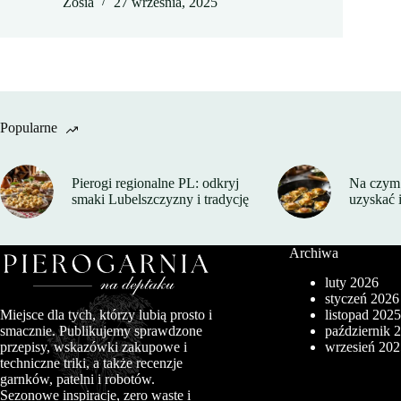
Zosia
27 września, 2025
Popularne
Pierogi regionalne PL: odkryj
Na czym 
smaki Lubelszczyzny i tradycję
uzyskać 
Archiwa
luty 2026
styczeń 2026
listopad 202
Miejsce dla tych, którzy lubią prosto i
październik 
smacznie. Publikujemy sprawdzone
wrzesień 20
przepisy, wskazówki zakupowe i
techniczne triki, a także recenzje
garnków, patelni i robotów.
Sezonowe inspiracje, zero waste i