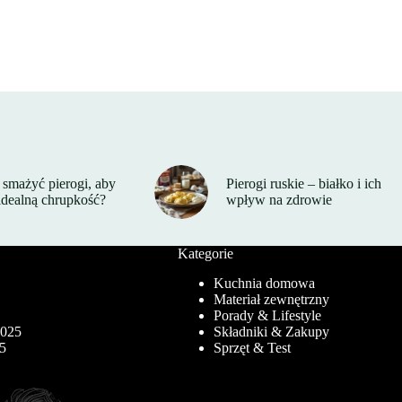
smażyć pierogi, aby
Pierogi ruskie – białko i ich
idealną chrupkość?
wpływ na zdrowie
Kategorie
Kuchnia domowa
Materiał zewnętrzny
5
Porady & Lifestyle
2025
Składniki & Zakupy
25
Sprzęt & Test