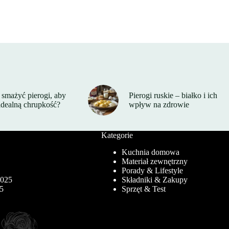
smażyć pierogi, aby
Pierogi ruskie – białko i ich
idealną chrupkość?
wpływ na zdrowie
Kategorie
Kuchnia domowa
Materiał zewnętrzny
5
Porady & Lifestyle
2025
Składniki & Zakupy
25
Sprzęt & Test