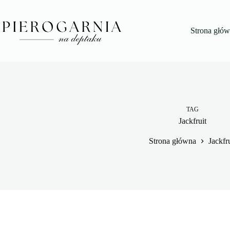
Przejdź
do
treści
Strona głó
TAG
Jackfruit
Strona główna
Jackfru