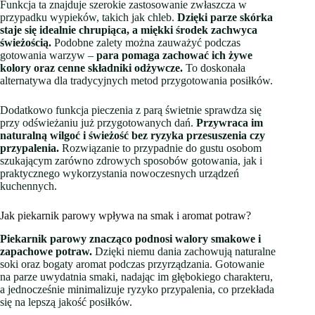
Funkcja ta znajduje szerokie zastosowanie zwłaszcza w
przypadku wypieków, takich jak chleb.
Dzięki parze skórka
staje się idealnie chrupiąca, a miękki środek zachwyca
świeżością.
Podobne zalety można zauważyć podczas
gotowania warzyw –
para pomaga zachować ich żywe
kolory oraz cenne składniki odżywcze.
To doskonała
alternatywa dla tradycyjnych metod przygotowania posiłków.
Dodatkowo funkcja pieczenia z parą świetnie sprawdza się
przy odświeżaniu już przygotowanych dań.
Przywraca im
naturalną wilgoć i świeżość bez ryzyka przesuszenia czy
przypalenia.
Rozwiązanie to przypadnie do gustu osobom
szukającym zarówno zdrowych sposobów gotowania, jak i
praktycznego wykorzystania nowoczesnych urządzeń
kuchennych.
Jak piekarnik parowy wpływa na smak i aromat potraw?
Piekarnik parowy znacząco podnosi walory smakowe i
zapachowe potraw.
Dzięki niemu dania zachowują naturalne
soki oraz bogaty aromat podczas przyrządzania. Gotowanie
na parze uwydatnia smaki, nadając im głębokiego charakteru,
a jednocześnie minimalizuje ryzyko przypalenia, co przekłada
się na lepszą jakość posiłków.