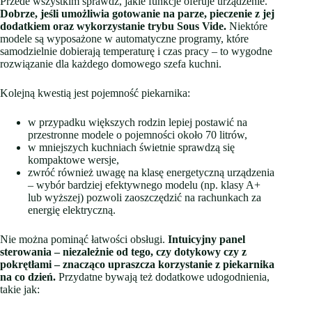
Przede wszystkim sprawdź, jakie funkcje oferuje urządzenie.
Dobrze, jeśli umożliwia gotowanie na parze, pieczenie z jej
dodatkiem oraz wykorzystanie trybu Sous Vide.
Niektóre
modele są wyposażone w automatyczne programy, które
samodzielnie dobierają temperaturę i czas pracy – to wygodne
rozwiązanie dla każdego domowego szefa kuchni.
Kolejną kwestią jest pojemność piekarnika:
w przypadku większych rodzin lepiej postawić na
przestronne modele o pojemności około 70 litrów,
w mniejszych kuchniach świetnie sprawdzą się
kompaktowe wersje,
zwróć również uwagę na klasę energetyczną urządzenia
– wybór bardziej efektywnego modelu (np. klasy A+
lub wyższej) pozwoli zaoszczędzić na rachunkach za
energię elektryczną.
Nie można pominąć łatwości obsługi.
Intuicyjny panel
sterowania – niezależnie od tego, czy dotykowy czy z
pokrętłami – znacząco upraszcza korzystanie z piekarnika
na co dzień.
Przydatne bywają też dodatkowe udogodnienia,
takie jak: