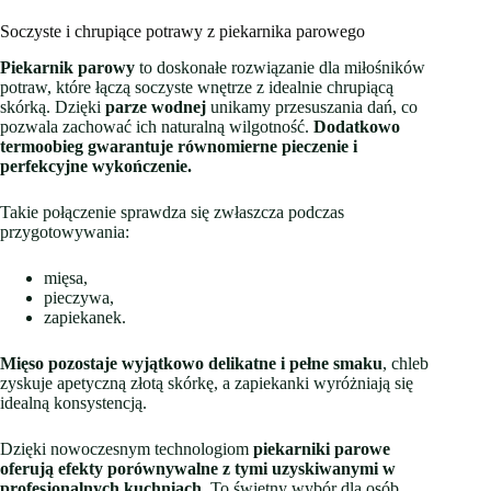
Soczyste i chrupiące potrawy z piekarnika parowego
Piekarnik parowy
to doskonałe rozwiązanie dla miłośników
potraw, które łączą soczyste wnętrze z idealnie chrupiącą
skórką. Dzięki
parze wodnej
unikamy przesuszania dań, co
pozwala zachować ich naturalną wilgotność.
Dodatkowo
termoobieg gwarantuje równomierne pieczenie i
perfekcyjne wykończenie.
Takie połączenie sprawdza się zwłaszcza podczas
przygotowywania:
mięsa,
pieczywa,
zapiekanek.
Mięso pozostaje wyjątkowo delikatne i pełne smaku
, chleb
zyskuje apetyczną złotą skórkę, a zapiekanki wyróżniają się
idealną konsystencją.
Dzięki nowoczesnym technologiom
piekarniki parowe
oferują efekty porównywalne z tymi uzyskiwanymi w
profesjonalnych kuchniach.
To świetny wybór dla osób,