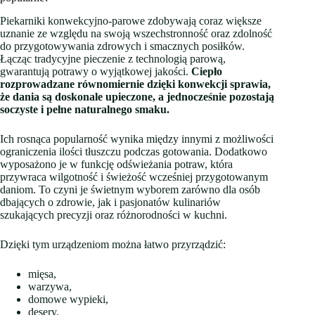
Piekarniki konwekcyjno-parowe zdobywają coraz większe
uznanie ze względu na swoją wszechstronność oraz zdolność
do przygotowywania zdrowych i smacznych posiłków.
Łącząc tradycyjne pieczenie z technologią parową,
gwarantują potrawy o wyjątkowej jakości.
Ciepło
rozprowadzane równomiernie dzięki konwekcji sprawia,
że dania są doskonale upieczone, a jednocześnie pozostają
soczyste i pełne naturalnego smaku.
Ich rosnąca popularność wynika między innymi z możliwości
ograniczenia ilości tłuszczu podczas gotowania. Dodatkowo
wyposażono je w funkcję odświeżania potraw, która
przywraca wilgotność i świeżość wcześniej przygotowanym
daniom. To czyni je świetnym wyborem zarówno dla osób
dbających o zdrowie, jak i pasjonatów kulinariów
szukających precyzji oraz różnorodności w kuchni.
Dzięki tym urządzeniom można łatwo przyrządzić:
mięsa,
warzywa,
domowe wypieki,
desery.