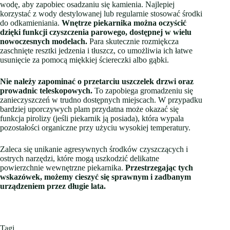
wodę, aby zapobiec osadzaniu się kamienia. Najlepiej
korzystać z wody destylowanej lub regularnie stosować środki
do odkamieniania.
Wnętrze piekarnika można oczyścić
dzięki funkcji czyszczenia parowego, dostępnej w wielu
nowoczesnych modelach.
Para skutecznie rozmiękcza
zaschnięte resztki jedzenia i tłuszcz, co umożliwia ich łatwe
usunięcie za pomocą miękkiej ściereczki albo gąbki.
Nie należy zapominać o przetarciu uszczelek drzwi oraz
prowadnic teleskopowych.
To zapobiega gromadzeniu się
zanieczyszczeń w trudno dostępnych miejscach. W przypadku
bardziej uporczywych plam przydatna może okazać się
funkcja pirolizy (jeśli piekarnik ją posiada), która wypala
pozostałości organiczne przy użyciu wysokiej temperatury.
Zaleca się unikanie agresywnych środków czyszczących i
ostrych narzędzi, które mogą uszkodzić delikatne
powierzchnie wewnętrzne piekarnika.
Przestrzegając tych
wskazówek, możemy cieszyć się sprawnym i zadbanym
urządzeniem przez długie lata.
Tagi