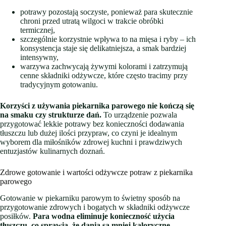
potrawy pozostają soczyste, ponieważ para skutecznie
chroni przed utratą wilgoci w trakcie obróbki
termicznej,
szczególnie korzystnie wpływa to na mięsa i ryby – ich
konsystencja staje się delikatniejsza, a smak bardziej
intensywny,
warzywa zachwycają żywymi kolorami i zatrzymują
cenne składniki odżywcze, które często tracimy przy
tradycyjnym gotowaniu.
Korzyści z używania piekarnika parowego nie kończą się
na smaku czy strukturze dań.
To urządzenie pozwala
przygotować lekkie potrawy bez konieczności dodawania
tłuszczu lub dużej ilości przypraw, co czyni je idealnym
wyborem dla miłośników zdrowej kuchni i prawdziwych
entuzjastów kulinarnych doznań.
Zdrowe gotowanie i wartości odżywcze potraw z piekarnika
parowego
Gotowanie w piekarniku parowym to świetny sposób na
przygotowanie zdrowych i bogatych w składniki odżywcze
posiłków.
Para wodna eliminuje konieczność użycia
tłuszczu, co sprawia, że dania są mniej kaloryczne.