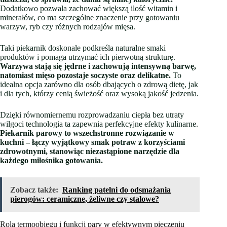
Dodatkowo pozwala zachować większą ilość witamin i
minerałów, co ma szczególne znaczenie przy gotowaniu
warzyw, ryb czy różnych rodzajów mięsa.
Taki piekarnik doskonale podkreśla naturalne smaki
produktów i pomaga utrzymać ich pierwotną strukturę.
Warzywa stają się jędrne i zachowują intensywną barwę,
natomiast mięso pozostaje soczyste oraz delikatne.
To
idealna opcja zarówno dla osób dbających o zdrową dietę, jak
i dla tych, którzy cenią świeżość oraz wysoką jakość jedzenia.
Dzięki równomiernemu rozprowadzaniu ciepła bez utraty
wilgoci technologia ta zapewnia perfekcyjne efekty kulinarne.
Piekarnik parowy to wszechstronne rozwiązanie w
kuchni – łączy wyjątkowy smak potraw z korzyściami
zdrowotnymi, stanowiąc niezastąpione narzędzie dla
każdego miłośnika gotowania.
Zobacz także:
Ranking patelni do odsmażania
pierogów: ceramiczne, żeliwne czy stalowe?
Rola termoobiegu i funkcji pary w efektywnym pieczeniu