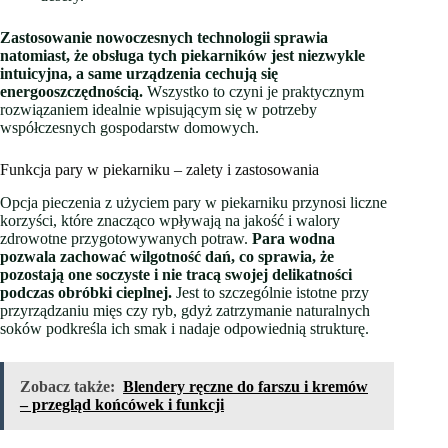
Zastosowanie nowoczesnych technologii sprawia
natomiast, że obsługa tych piekarników jest niezwykle
intuicyjna, a same urządzenia cechują się
energooszczędnością.
Wszystko to czyni je praktycznym
rozwiązaniem idealnie wpisującym się w potrzeby
współczesnych gospodarstw domowych.
Funkcja pary w piekarniku – zalety i zastosowania
Opcja pieczenia z użyciem pary w piekarniku przynosi liczne
korzyści, które znacząco wpływają na jakość i walory
zdrowotne przygotowywanych potraw.
Para wodna
pozwala zachować wilgotność dań, co sprawia, że
pozostają one soczyste i nie tracą swojej delikatności
podczas obróbki cieplnej.
Jest to szczególnie istotne przy
przyrządzaniu mięs czy ryb, gdyż zatrzymanie naturalnych
soków podkreśla ich smak i nadaje odpowiednią strukturę.
Zobacz także:
Blendery ręczne do farszu i kremów
– przegląd końcówek i funkcji