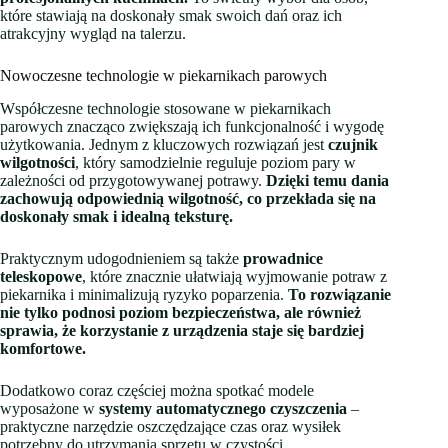
które stawiają na doskonały smak swoich dań oraz ich
atrakcyjny wygląd na talerzu.
Nowoczesne technologie w piekarnikach parowych
Współczesne technologie stosowane w piekarnikach
parowych znacząco zwiększają ich funkcjonalność i wygodę
użytkowania. Jednym z kluczowych rozwiązań jest
czujnik
wilgotności
, który samodzielnie reguluje poziom pary w
zależności od przygotowywanej potrawy.
Dzięki temu dania
zachowują odpowiednią wilgotność, co przekłada się na
doskonały smak i idealną teksturę.
Praktycznym udogodnieniem są także
prowadnice
teleskopowe
, które znacznie ułatwiają wyjmowanie potraw z
piekarnika i minimalizują ryzyko poparzenia.
To rozwiązanie
nie tylko podnosi poziom bezpieczeństwa, ale również
sprawia, że korzystanie z urządzenia staje się bardziej
komfortowe.
Dodatkowo coraz częściej można spotkać modele
wyposażone w
systemy automatycznego czyszczenia
–
praktyczne narzędzie oszczędzające czas oraz wysiłek
potrzebny do utrzymania sprzętu w czystości.