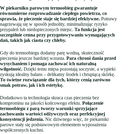
W piekarniku parowym termoobieg gwarantuje
równomierne rozprowadzanie ciepłego powietrza, co
sprawia, że pieczenie staje się bardziej efektywne.
Potrawy
nagrzewają się w sposób jednolity, minimalizując ryzyko
przypaleń lub niedopieczonych miejsc.
Ta funkcja jest
szczególnie cenna przy przygotowywaniu wymagających
dań, takich jak ciasta czy chleby.
Gdy do termoobiegu dodamy parę wodną, skuteczność
pieczenia jeszcze bardziej wzrasta.
Para chroni dania przed
wysychaniem i pomaga zachować ich naturalną
wilgotność.
Dzięki temu mięsa pozostają soczyste, a wypieki
zyskują idealny balans – delikatny środek i chrupiącą skórkę.
To świetne rozwiązanie dla tych, którzy cenią zarówno
smak potraw, jak i ich estetykę.
Dodatkowo ta technologia skraca czas pieczenia bez
kompromisu na jakości końcowego efektu.
Połączenie
termoobiegu z parą tworzy warunki sprzyjające
zachowaniu wartości odżywczych oraz perfekcyjnej
konsystencji jedzenia.
Nic dziwnego więc, że piekarniki
parowe stały się podstawowym elementem wyposażenia
współczesnych kuchni.