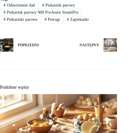
#
Odświeżanie dań
#
Piekarnik parowy
#
Piekarnik parowy 900 ProAssist SteamPro
#
Piekarniki parowe
#
Pierogi
#
Zapiekanki
POPRZEDNI
NASTĘPNY
Podobne wpisy